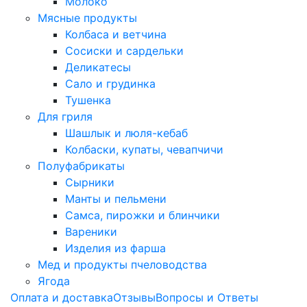
Молоко
Мясные продукты
Колбаса и ветчина
Сосиски и сардельки
Деликатесы
Сало и грудинка
Тушенка
Для гриля
Шашлык и люля-кебаб
Колбаски, купаты, чевапчичи
Полуфабрикаты
Сырники
Манты и пельмени
Самса, пирожки и блинчики
Вареники
Изделия из фарша
Мед и продукты пчеловодства
Ягода
Оплата и доставка
Отзывы
Вопросы и Ответы