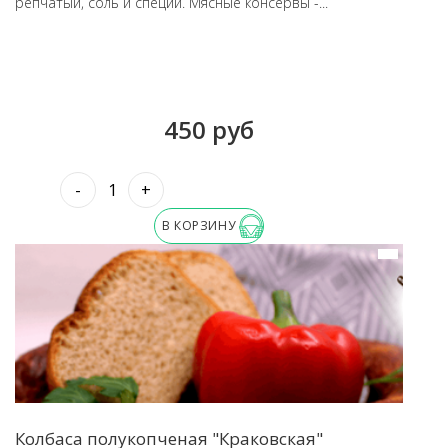
репчатый, соль и специи. Мясные консервы -...
450 руб
-
+
В КОРЗИНУ
Колбаса полукопченая "Краковская"