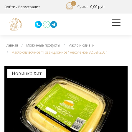
0
Сумма:
0,00 руб
Войти
/
Регистрация
Главная
Молочные продукты
Масло и сливки
Масло сливочное "Традиционное" несоленое 82,5% 250г
Новинка
Хит