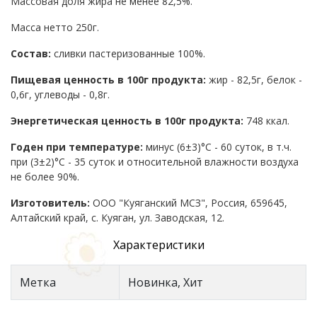
Массовая доля жира не менее 82,5%.
Масса нетто 250г.
Состав:
сливки пастеризованные 100%.
Пищевая ценность в 100г продукта:
жир - 82,5г, белок -
0,6г, углеводы - 0,8г.
Энергетическая ценность в 100г продукта:
748 ккал.
Годен при температуре:
минус (6
±3)°C - 60 суток, в т.ч.
при (3±2)°C - 35 суток и относительной влажности воздуха
не более 90%.
Изг
отовитель:
ООО "Куяганский МСЗ", Россия, 659645,
Алтайский край, с. Куяган, ул. Заводская, 12.
Характеристики
Метка
Новинка, Хит