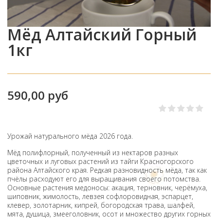
Мёд Алтайский Горный
1кг
590,00 руб
Урожай натурального мёда 2026 года.
Мёд полифлорный, полученный из нектаров разных
цветочных и луговых растений из тайги
Красногорского
района Алтайского края. Редкая разновидность мёда, так как
пчёлы расходуют его для выращивания своего потомства.
Основные растения медоносы: акация, терновник, черёмуха,
шиповник, жимолость, левзея софлоровидная, эспарцет,
клевер, золотарник, кипрей, богородская трава, шалфей,
мята, душица, змееголовник, осот и множество других горных