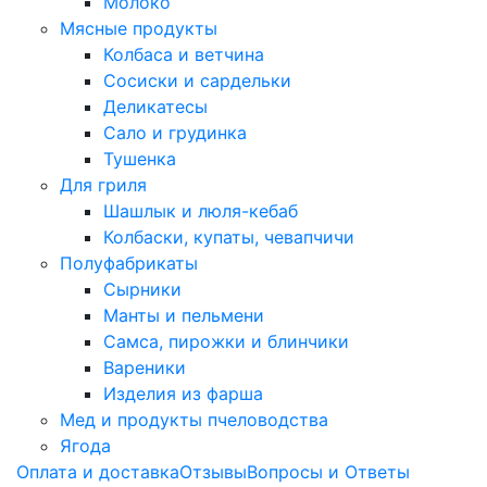
Молоко
Мясные продукты
Колбаса и ветчина
Сосиски и сардельки
Деликатесы
Сало и грудинка
Тушенка
Для гриля
Шашлык и люля-кебаб
Колбаски, купаты, чевапчичи
Полуфабрикаты
Сырники
Манты и пельмени
Самса, пирожки и блинчики
Вареники
Изделия из фарша
Мед и продукты пчеловодства
Ягода
Оплата и доставка
Отзывы
Вопросы и Ответы