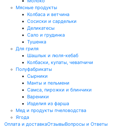
Молоко
Мясные продукты
Колбаса и ветчина
Сосиски и сардельки
Деликатесы
Сало и грудинка
Тушенка
Для гриля
Шашлык и люля-кебаб
Колбаски, купаты, чевапчичи
Полуфабрикаты
Сырники
Манты и пельмени
Самса, пирожки и блинчики
Вареники
Изделия из фарша
Мед и продукты пчеловодства
Ягода
Оплата и доставка
Отзывы
Вопросы и Ответы