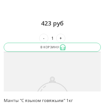
423 руб
-
+
В КОРЗИНУ
Манты "С языком говяжьим" 1кг