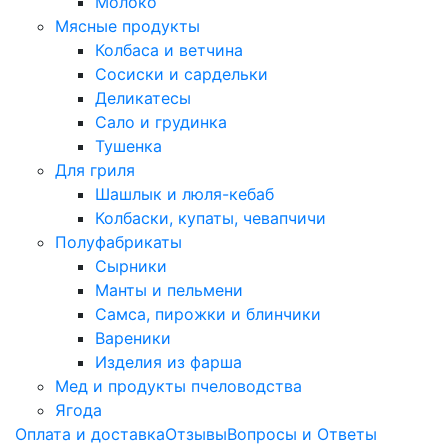
Молоко
Мясные продукты
Колбаса и ветчина
Сосиски и сардельки
Деликатесы
Сало и грудинка
Тушенка
Для гриля
Шашлык и люля-кебаб
Колбаски, купаты, чевапчичи
Полуфабрикаты
Сырники
Манты и пельмени
Самса, пирожки и блинчики
Вареники
Изделия из фарша
Мед и продукты пчеловодства
Ягода
Оплата и доставка
Отзывы
Вопросы и Ответы