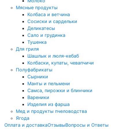
Молоко
Мясные продукты
Колбаса и ветчина
Сосиски и сардельки
Деликатесы
Сало и грудинка
Тушенка
Для гриля
Шашлык и люля-кебаб
Колбаски, купаты, чевапчичи
Полуфабрикаты
Сырники
Манты и пельмени
Самса, пирожки и блинчики
Вареники
Изделия из фарша
Мед и продукты пчеловодства
Ягода
Оплата и доставка
Отзывы
Вопросы и Ответы